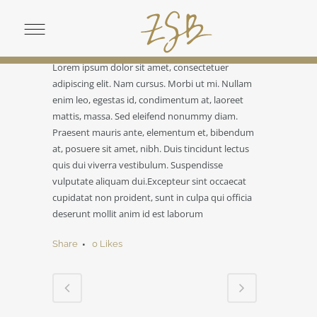
CATEGORY
Business
ABOUT THIS PROJECT
Lorem ipsum dolor sit amet, consectetuer
adipiscing elit. Nam cursus. Morbi ut mi. Nullam
enim leo, egestas id, condimentum at, laoreet
mattis, massa. Sed eleifend nonummy diam.
Praesent mauris ante, elementum et, bibendum
at, posuere sit amet, nibh. Duis tincidunt lectus
quis dui viverra vestibulum. Suspendisse
vulputate aliquam dui.Excepteur sint occaecat
cupidatat non proident, sunt in culpa qui officia
deserunt mollit anim id est laborum
Share
0
Likes