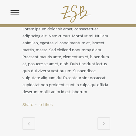
CATEGORY
Business
ABOUT THIS PROJECT
Lorem ipsum dolor sit amet, consectetuer
adipiscing elit. Nam cursus. Morbi ut mi. Nullam
enim leo, egestas id, condimentum at, laoreet
mattis, massa. Sed eleifend nonummy diam.
Praesent mauris ante, elementum et, bibendum
at, posuere sit amet, nibh. Duis tincidunt lectus
quis dui viverra vestibulum. Suspendisse
vulputate aliquam dui.Excepteur sint occaecat
cupidatat non proident, sunt in culpa qui officia
deserunt mollit anim id est laborum
Share
0
Likes